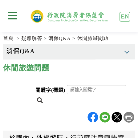
跳
跳
到
到
EN
主
主
展開選單
要
要
內
內
首頁
疑難解答
消保Q&A
休閒旅遊問題
容
容
區
區
塊
塊
Go
休閒旅遊問題
To
Center
block
關鍵字(標題)
搜
尋
於國內、外旅遊時，行前應注意哪些資