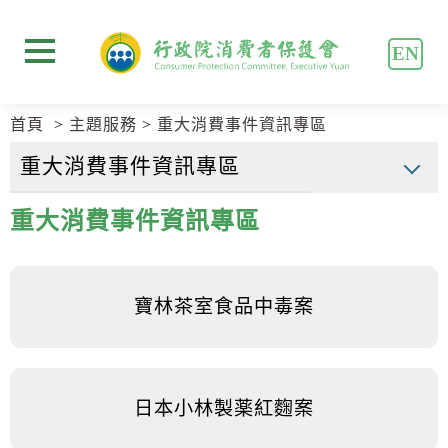
跳
跳
到
到
EN
主
主
展開選單
要
要
內
內
首頁
主題服務
重大消費事件資訊專區
容
容
區
區
塊
塊
Go
重大消費事件資訊專區
To
Center
block
寶林茶室食品中毒案
日本小林製薬紅麴案