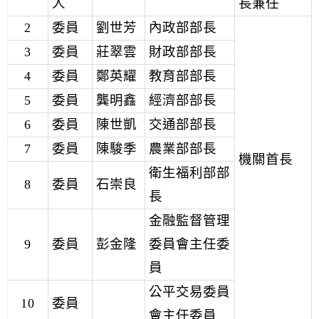
人
長兼任
2
委員
劉世芳
內政部部長
3
委員
莊翠雲
財政部部長
4
委員
鄭英耀
教育部部長
5
委員
龔明鑫
經濟部部長
6
委員
陳世凱
交通部部長
7
委員
陳駿季
農業部部長
機關首長
衛生福利部部
8
委員
石崇良
長
金融監督管理
9
委員
彭金隆
委員會主任委
員
公平交易委員
10
委員
會主任委員