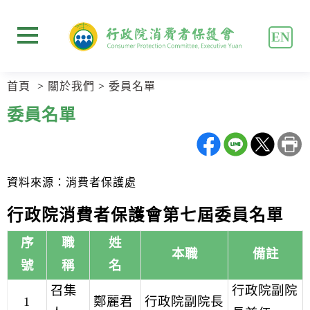
跳
跳
到
到
EN
主
主
展開選單
要
要
內
內
首頁
關於我們
委員名單
容
容
區
區
委員名單
塊
塊
Go
To
Center
block
資料來源：消費者保護處
行政院消費者保護會第七屆委員名單
序
職
姓
本職
備註
號
稱
名
召集
行政院副院
1
鄭麗君
行政院副院長