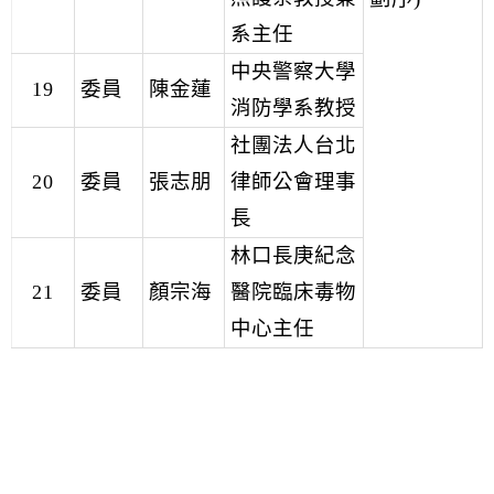
系主任
中央警察大學
19
委員
陳金蓮
消防學系教授
社團法人台北
20
委員
張志朋
律師公會理事
長
林口長庚紀念
21
委員
顏宗海
醫院臨床毒物
中心主任