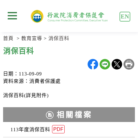
跳
跳
到
到
EN
主
主
展開選單
要
要
內
內
首頁
教育宣導
消保百科
容
容
區
區
消保百科
塊
塊
Go
To
Center
日期：113-09-09
block
資料來源：消費者保護處
消保百科(詳見附件)
相關檔案
PDF
113年度消保百科