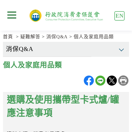
跳
跳
到
到
EN
主
主
展開選單
要
要
內
內
首頁
疑難解答
消保Q&A
個人及家庭用品類
容
容
區
區
塊
塊
Go
個人及家庭用品類
To
Center
block
選購及使用攜帶型卡式爐/罐
應注意事項