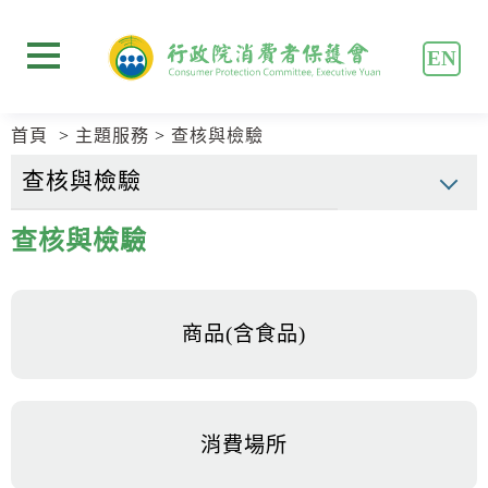
跳
跳
到
到
EN
主
主
展開選單
要
要
內
內
首頁
主題服務
查核與檢驗
容
容
區
區
塊
塊
Go
查核與檢驗
To
Center
block
商品(含食品)
消費場所