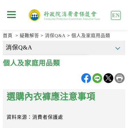
跳
跳
到
到
EN
主
主
展開選單
要
要
內
內
首頁
疑難解答
消保Q&A
個人及家庭用品類
容
容
區
區
塊
塊
Go
個人及家庭用品類
To
Center
block
選購內衣褲應注意事項
資料來源：消費者保護處