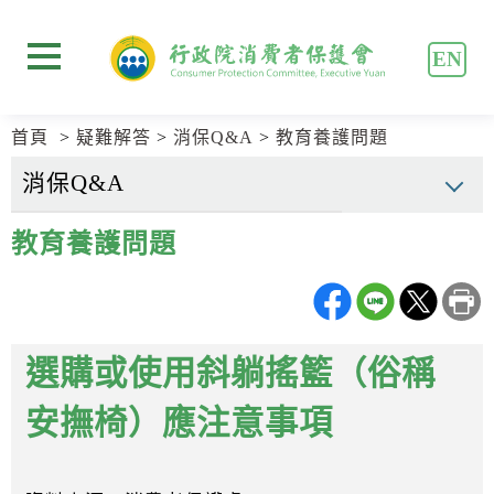
跳
跳
到
到
EN
主
主
展開選單
要
要
內
內
首頁
疑難解答
消保Q&A
教育養護問題
容
容
區
區
塊
塊
Go
教育養護問題
To
Center
block
選購或使用斜躺搖籃（俗稱
安撫椅）應注意事項