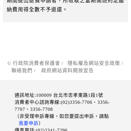
期間提出退費申請者，所收取之當期開班約定繳
納費用得全數不予退還。
© 行政院消費者保護會 /
隱私權及網站安全政策
/
聯絡我們
/
政府網站資料開放宣告
通訊地址:100009 台北市忠孝東路1段1號
消費者中心諮詢專線:(02)3356-7706、3356-
7707、3356-7708
（非受理申訴專線，如您要提出申訴，請點
我要申訴
）
傳真電話:(02)2341-7296