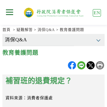
跳
跳
到
到
EN
主
主
展開選單
要
要
內
內
首頁
疑難解答
消保Q&A
教育養護問題
容
容
區
區
塊
塊
Go
教育養護問題
To
Center
block
補習班的退費規定？
資料來源：消費者保護處