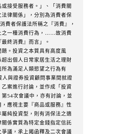
品或接受服務者。」、「消費關
之法律關係」，分別為消費者保
「消費者保護法所稱之『消費』，
上之一種消費行為，……故消費
『最終消費』而言」。
問題。投資之本質具有高度風
係超出個人日常家居生活之理財
面所為滿足人類慾望之行為有
資人與證券投資顧問事業間就證
」乙案進行討論，並作成「投資
第54次會議中，亦有討論，並
用，應視主要『商品或服務』性
非屬純投資型，則有消保法之適
律關係實質為特定金錢指定信託
之爭議，承上揭函釋及二次會議