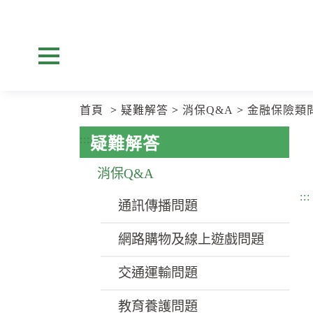
跳
跳
到
到
主
主
要
要
展開選單
內
內
容
容
區
區
首頁
疑難解答
消保Q&A
金融保險類
塊
塊
Go
:::
疑難解答
To
Center
消保Q&A
block
:::
通訊傳播問題
網路購物及線上遊戲問題
交通運輸問題
教育養護問題