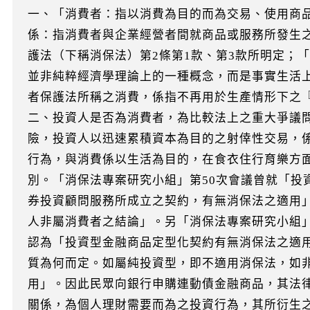
一、「消費者：指以消費為目的而為交易、使用商
係：指消費者與企業經營者間就商品或服務所發生
護法（下稱消保法）第2條第1款、第3款所明定；
並非純粹經濟學理論上的一種概念，而是事實生活
者保護法所稱之消費，係指不再用於生產情形下之
二、投資人是否為消費者，為比較法上之重大爭議
險，投資人以迅速累積資本為目的之射倖性交易，
行為，與消費係以生活為目的，在食衣住行育樂方
別。「消保法專案研究小組」第50次會議曾就「投
券投資顧問服務所成立之契約，有無消保法之適用
人非屬消費者之結論」。另「消保法專案研究小組」
認為「投資型金融商品定型化契約有無消保法之適
質為何而定。如屬純投資型，即不適用消保法，如
用」。因此民眾向銀行申購連動債金融商品，其法
關係，為個人理財需要而為之投資行為，其所衍生