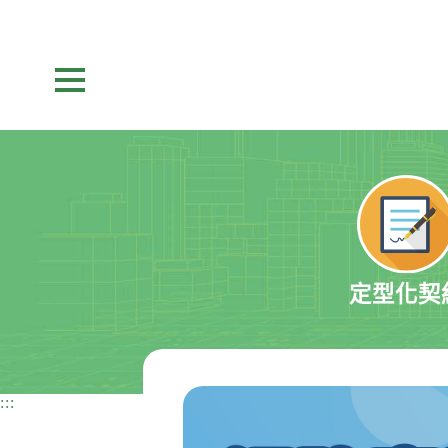
跳
跳
到
到
主
主
要
要
展開選單
內
內
容
容
區
區
塊
塊
Go
To
Center
block
定型化契
:::