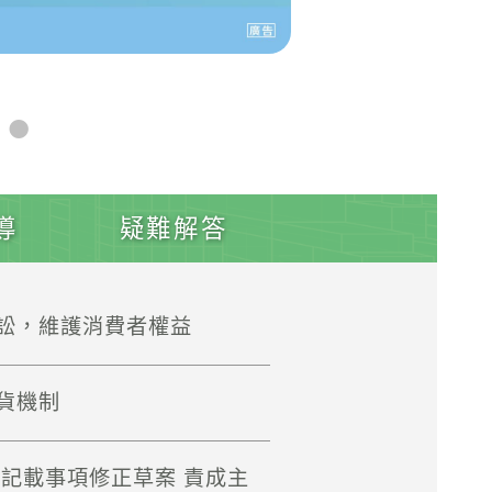
「恭喜中獎」?小
導
疑難解答
訟，維護消費者權益
貨機制
記載事項修正草案 責成主