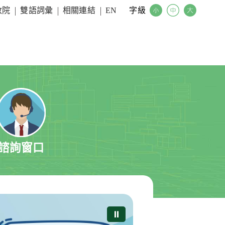
字級
政院
雙語詞彙
相關連結
EN
諮詢窗口
⏸