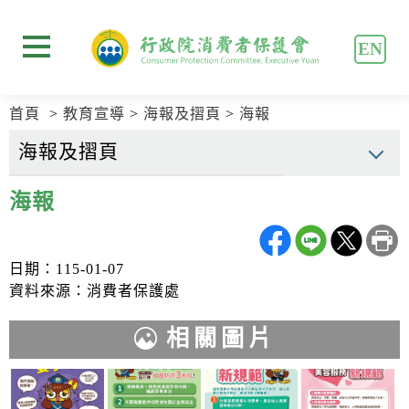
跳
跳
到
到
EN
主
主
展開選單
要
要
內
內
首頁
教育宣導
海報及摺頁
海報
容
容
區
區
塊
塊
Go
海報
To
Center
block
日期：115-01-07
資料來源：消費者保護處
相關圖片