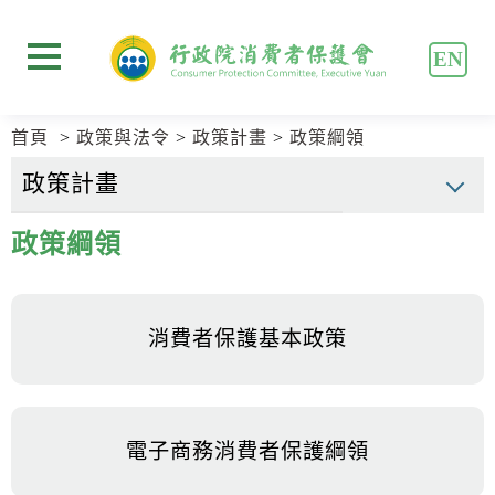
跳
跳
到
到
EN
主
主
展開選單
要
要
內
內
首頁
政策與法令
政策計畫
政策綱領
容
容
區
區
塊
塊
Go
政策綱領
To
Center
block
消費者保護基本政策
電子商務消費者保護綱領