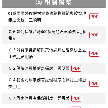
相關檔案
01我國國外度假村會員證銷售規範與歐盟規
PDF
範之比較__王德明
０６如何保護台灣600多萬的汽車消費者_賴
PDF
鼎元
０３消費爭議調解與其他調解在組織法上之
PDF
比較__黃明陽
０２保險消費權益之探討__黃明陽
PDF
０４我國司法事務官處理程序之探討__邱惠
PDF
美 _1_
０７丹麥消費者保護制度__邱惠美
PDF