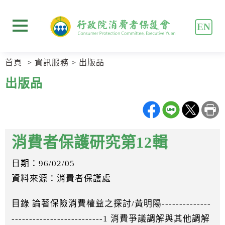
跳
跳
到
到
EN
主
主
展開選單
要
要
內
內
首頁
資訊服務
出版品
容
容
區
區
出版品
塊
塊
Go
To
Center
block
消費者保護研究第12輯
日期：96/02/05
資料來源：消費者保護處
目錄 論著保險消費權益之探討/黃明陽--------------
--------------------------1 消費爭議調解與其他調解