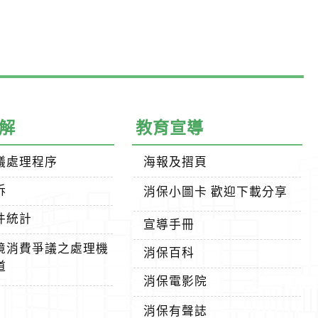
解
教育宣導
議處理程序
海報及摺頁
訴
消保小圖卡 歡迎下載分享
件統計
宣導手冊
境消費爭議之處理機
消保百科
道
消保電影院
消保有聲誌