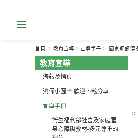
跳
跳
到
到
主
主
要
要
展開選單
內
內
容
容
區
區
首頁
教育宣導
宣導手冊
國家通訊傳播
塊
塊
Go
:::
教育宣導
To
Center
海報及摺頁
block
消保小圖卡 歡迎下載分享
宣導手冊
:::
衛生福利部社會及家庭署-
身心障礙教材-多元尊重的
視角