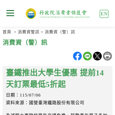
跳
跳
到
到
EN
主
主
展開選單
要
要
內
內
首頁
消費資警訊
消費資（警）訊
容
容
區
區
消費資（警）訊
塊
塊
Go
To
Center
block
臺鐵推出大學生優惠 提前14
天訂票最低5折起
日期：115/07/06
資料來源：國營臺灣鐵路股份有限公司