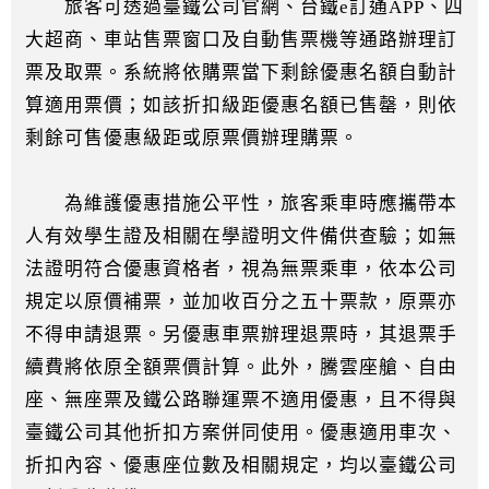
旅客可透過臺鐵公司官網、台鐵e訂通APP、四
大超商、車站售票窗口及自動售票機等通路辦理訂
票及取票。系統將依購票當下剩餘優惠名額自動計
算適用票價；如該折扣級距優惠名額已售罄，則依
剩餘可售優惠級距或原票價辦理購票。
為維護優惠措施公平性，旅客乘車時應攜帶本
人有效學生證及相關在學證明文件備供查驗；如無
法證明符合優惠資格者，視為無票乘車，依本公司
規定以原價補票，並加收百分之五十票款，原票亦
不得申請退票。另優惠車票辦理退票時，其退票手
續費將依原全額票價計算。此外，騰雲座艙、自由
座、無座票及鐵公路聯運票不適用優惠，且不得與
臺鐵公司其他折扣方案併同使用。優惠適用車次、
折扣內容、優惠座位數及相關規定，均以臺鐵公司