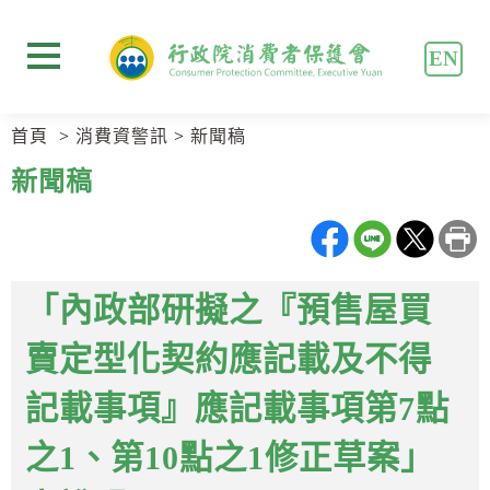
跳
跳
到
到
EN
主
主
展開選單
要
要
內
內
首頁
消費資警訊
新聞稿
容
容
區
區
新聞稿
塊
塊
Go
To
Center
block
「內政部研擬之『預售屋買
賣定型化契約應記載及不得
記載事項』應記載事項第7點
之1、第10點之1修正草案」