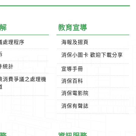
解
教育宣導
議處理程序
海報及摺頁
訴
消保小圖卡 歡迎下載分享
件統計
宣導手冊
境消費爭議之處理機
消保百科
道
消保電影院
消保有聲誌