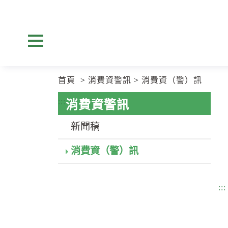
跳
跳
到
到
主
主
要
要
展開選單
內
內
容
容
區
區
首頁
消費資警訊
消費資（警）訊
塊
塊
Go
:::
消費資警訊
To
Center
新聞稿
block
消費資（警）訊
:::