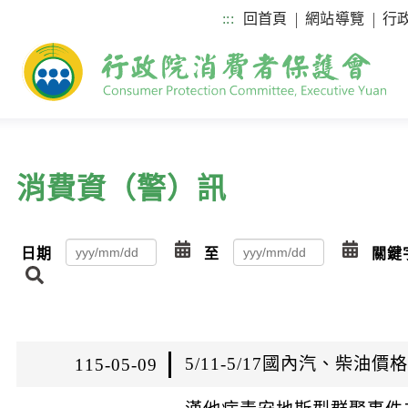
:::
回首頁
網站導覽
行
消費資（警）訊
點
點
日期
至
關鍵
擊
擊
搜
選
選
尋
擇
擇
日
日
5/11-5/17國內汽、柴油
115-05-09
期
期
起
迄