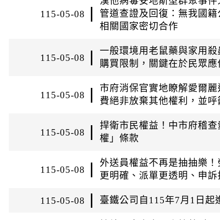
漢他病毒安地斯型群聚事件
日
日
管道查證及回復：無我國籍
115-05-08
相關國家密切合作
一般環境用老鼠藥與家用殺
115-05-08
購買限制，關鍵在於民眾應依標
市府消保官實地瞭解愛爾麗
115-05-08
費絕非放棄其他權利，並呼
捍衛市民權益！中市府稽查
115-05-08
權」條款
外送員權益不再是抽抽樂！
115-05-08
更明確、派單更透明、申訴
臺鐵公司自115年7月1日
115-05-08