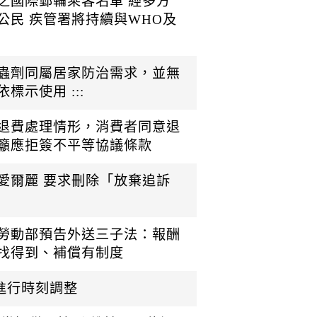
之國際郵輪乘客名單 經多方
公民 疾管署將持續與WHO及
蟲劑同屬居家防治需求，並無
示使用 :::
退費處理情形，消費者同意退
籲應拒簽不平等協議條款
愛爾麗 要求刪除「放棄追訴
勞動部預告外送三子法：報酬
找得到、補償有制度
起進行時刻調整